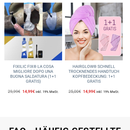
FIXILIC FIX® LA COSA
HAIRGLOW® SCHNELL
MIGLIORE DOPO UNA
TROCKNENDES HANDTUCH
BUONA SALDATURA (1+1
KOPFBEDECKUNG: 1+1
GRATIS)
GRATIS
Ursprünglicher
Aktueller
Ursprünglicher
Aktueller
29,99
€
14,99
€
25,00
€
14,99
€
inkl. 19% MwSt.
inkl. 19% MwSt.
Preis
Preis
Preis
Preis
war:
ist:
war:
ist:
29,99€
14,99€.
25,00€
14,99€.
FAQ - HÄUFIG GESTELLTE
FRAGEN